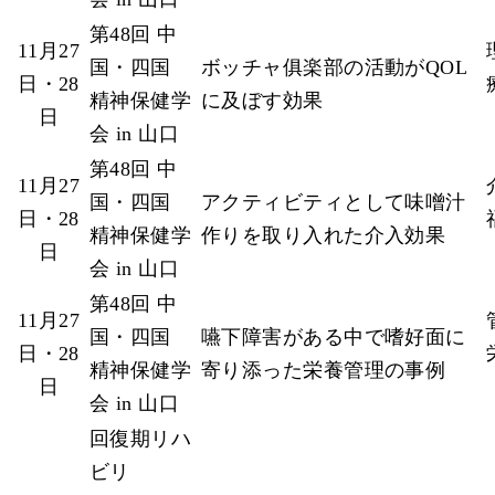
第48回 中
11月27
国・四国
ボッチャ俱楽部の活動がQOL
日・28
精神保健学
に及ぼす効果
日
会 in 山口
第48回 中
11月27
国・四国
アクティビティとして味噌汁
日・28
精神保健学
作りを取り入れた介入効果
日
会 in 山口
第48回 中
11月27
国・四国
嚥下障害がある中で嗜好面に
日・28
精神保健学
寄り添った栄養管理の事例
日
会 in 山口
回復期リハ
ビリ