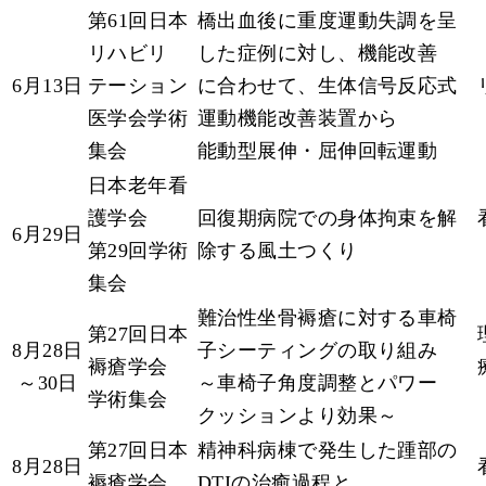
第61回日本
橋出血後に重度運動失調を呈
リハビリ
した症例に対し、機能改善
6月13日
テーション
に合わせて、生体信号反応式
医学会学術
運動機能改善装置から
集会
能動型展伸・屈伸回転運動
日本老年看
護学会
回復期病院での身体拘束を解
6月29日
第29回学術
除する風土つくり
集会
難治性坐骨褥瘡に対する車椅
第27回日本
8月28日
子シーティングの取り組み
褥瘡学会
～30日
～車椅子角度調整とパワー
学術集会
クッションより効果～
第27回日本
精神科病棟で発生した踵部の
8月28日
褥瘡学会
DTIの治癒過程と