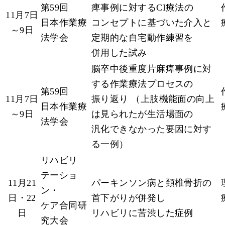
第59回
痺事例に対するCI療法の
11月7日
日本作業療
コンセプトに基づいた介入と
～9日
法学会
定期的な自宅動作練習を
併用した試み
脳卒中後重度片麻痺事例に対
する作業療法プロセスの
第59回
11月7日
振り返り （上肢機能面の向上
日本作業療
～9日
は見られたが生活場面の
法学会
汎化できなかった要因に対す
る一例）
リハビリ
テーショ
11月21
パーキンソン病と頚椎骨折の
ン・
日・22
首下がりが併発し
ケア合同研
日
リハビリに苦渋した症例
究大会