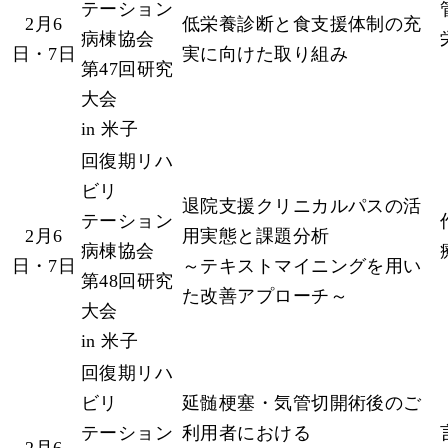
テーション
2月6
低栄養診断と食支援体制の充
病棟協会
日・7日
実に向けた取り組み
第47回研究
大会
in 米子
回復期リハ
ビリ
退院支援クリニカルパスの活
テーション
2月6
用実態と課題分析
病棟協会
日・7日
～テキストマイニングを用い
第48回研究
た改善アプローチ～
大会
in 米子
回復期リハ
ビリ
延髄梗塞・気管切開術後のご
テーション
利用者における
2月6