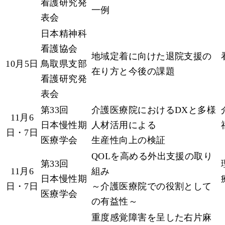
看護研究発
一例
表会
日本精神科
看護協会
地域定着に向けた退院支援の
10月5日
鳥取県支部
在り方と今後の課題
看護研究発
表会
第33回
介護医療院におけるDXと多様
11月6
日本慢性期
人材活用による
日・7日
医療学会
生産性向上の検証
QOLを高める外出支援の取り
第33回
11月6
組み
日本慢性期
日・7日
～介護医療院での役割として
医療学会
の有益性～
重度感覚障害を呈した右片麻