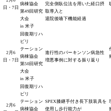
病棟協会
完全側臥位法を用いた経口摂
日・7日
第49回研究
取導入と
大会
退院後嚥下機能経過
in 米子
回復期リハ
ビリ
テーション
2月6
進行性のパーキンソン病急性
病棟協会
日・7日
増悪事例に対する振り返り
第50回研究
大会
in 米子
回復期リハ
ビリ
テーション
SPEX膝継手付き長下肢装具を
2月6
病棟協会
使用し歩行能力が