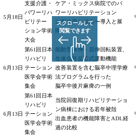
支援介護・
ケア・ミックス病院でのパ
パワーリハ
ワーリハビリテーション
5月18日
ビリテー
20年の取り組み〜導入と展
ション学術
開〜
大会
第61回日本
能動型展伸・屈伸回転装置、
リハビリ
生体信号反応式運動機能
6月13日
テーション
改善装置を含む脳卒中理学療
医学会学術
法プログラムを行った
集会
脳卒中後片麻痺の一例
第61回日本
当院回復期リハビリテーショ
リハビリ
ン病棟における若年被殻
6月13日
テーション
出血患者の機能障害とADL経
医学会学術
過の比較
集会