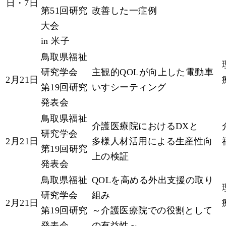
日・7日
第51回研究
改善した一症例
大会
in 米子
鳥取県福祉
研究学会
主観的QOLが向上した電動車
2月21日
第19回研究
いすシーティング
発表会
鳥取県福祉
介護医療院におけるDXと
研究学会
2月21日
多様人材活用による生産性向
第19回研究
上の検証
発表会
鳥取県福祉
QOLを高める外出支援の取り
研究学会
組み
2月21日
第19回研究
～介護医療院での役割として
発表会
の有益性～