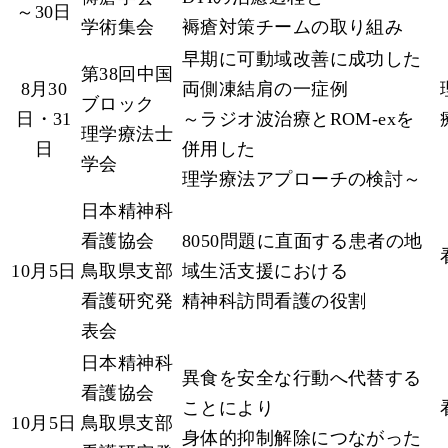
～30日
学術集会
褥瘡対策チームの取り組み
早期に可動域改善に成功した
第38回中国
8月30
両側凍結肩の一症例
ブロック
日・31
～ラジオ波治療とROM-exを
理学療法士
日
併用した
学会
理学療法アプローチの検討～
日本精神科
看護協会
8050問題に直面する患者の地
10月5日
鳥取県支部
域生活支援における
看護研究発
精神科訪問看護の役割
表会
日本精神科
異食を安全な行動へ代替する
看護協会
ことにより
10月5日
鳥取県支部
身体的抑制解除につながった