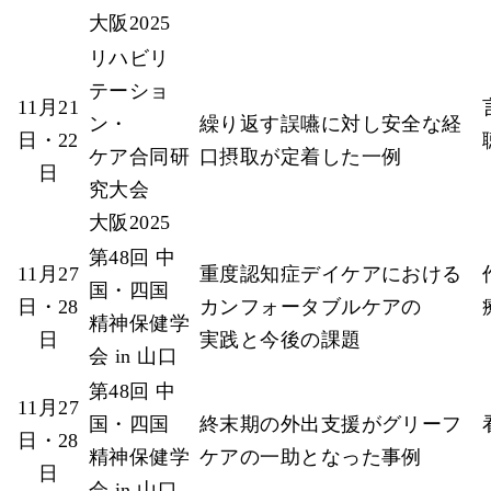
大阪2025
リハビリ
テーショ
11月21
ン・
繰り返す誤嚥に対し安全な経
日・22
ケア合同研
口摂取が定着した一例
日
究大会
大阪2025
第48回 中
11月27
重度認知症デイケアにおける
国・四国
日・28
カンフォータブルケアの
精神保健学
日
実践と今後の課題
会 in 山口
第48回 中
11月27
国・四国
終末期の外出支援がグリーフ
日・28
精神保健学
ケアの一助となった事例
日
会 in 山口