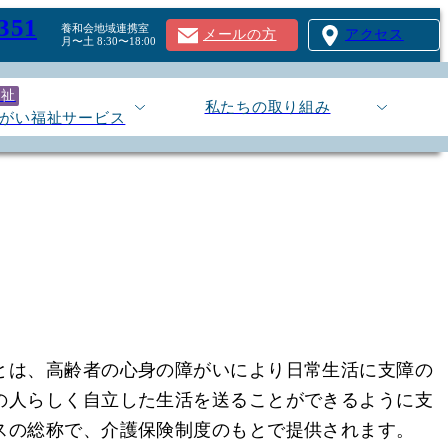
351
養和会地域連携室
メールの方
アクセス
月〜土 8:30〜18:00
福祉
私たちの取り組み
がい福祉サービス
ご利用の流れ
とは、高齢者の心身の障がいにより日常生活に支障の
の人らしく自立した生活を送ることができるように支
スの総称で、介護保険制度のもとで提供されます。