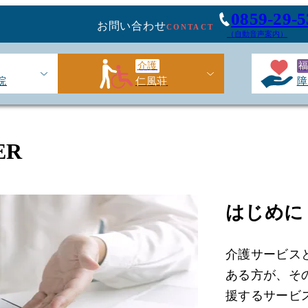
0859-29-5
お問い合わせ
CONTACT
（自動音声案内）
介護
院
仁風荘
障
ER
はじめに
介護サービス
ある方が、そ
援するサービ