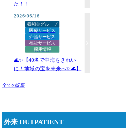
た！！
2026/06/16
養和会グループ
医療サービス
介護サービス
福祉サービス
採用情報
🌊✨【40名で中海をきれい
に！地域の宝を未来へ✨🌊】
全ての記事
外来
OUTPATIENT