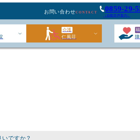
0859-29-5
お問い合わせ
CONTACT
（自動音声案内）
介護
院
仁風荘
障
良いですか？