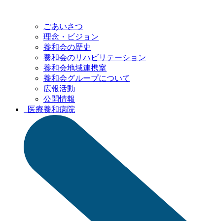
ごあいさつ
理念・ビジョン
養和会の歴史
養和会の
リハビリテーション
養和会地域連携室
養和会グループ
について
広報活動
公開情報
医療
養和病院