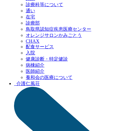
診療科等について
通い
在宅
診療部
鳥取県認知症疾患
医療センター
オレンジサロン
かみごとう
CHAX
配食サービス
入院
健康診断・特定健診
病棟紹介
医師紹介
養和会の医療について
介護
仁風荘