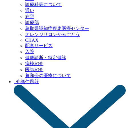
診療科等について
通い
在宅
診療部
鳥取県認知症疾患
医療センター
オレンジサロン
かみごとう
CHAX
配食サービス
入院
健康診断・特定健診
病棟紹介
医師紹介
養和会の医療について
介護
仁風荘