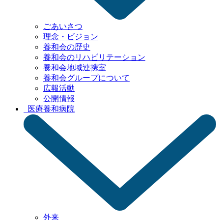
ごあいさつ
理念・ビジョン
養和会の歴史
養和会の
リハビリテーション
養和会地域連携室
養和会グループ
について
広報活動
公開情報
医療
養和病院
外来