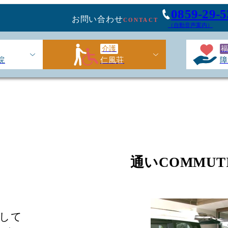
0859-29-5
お問い合わせ
CONTACT
（自動音声案内）
介護
院
仁風荘
障
通い
COMMUT
して