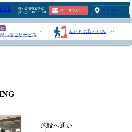
351
養和会地域連携室
メールの方
アクセス
月〜土 8:30〜18:00
福祉
私たちの取り組み
がい福祉サービス
ご利用の流れ
ING
施設へ通い