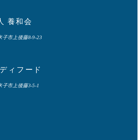
人 養和会
県米子市上後藤8-9-23
メディフード
県米子市上後藤3-5-1