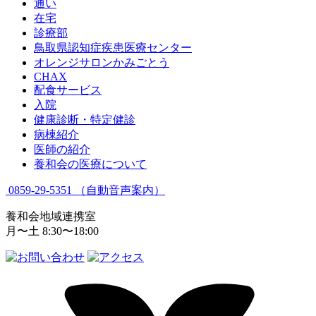
通い
在宅
診療部
鳥取県認知症疾患
医療センター
オレンジサロン
かみごとう
CHAX
配食サービス
入院
健康診断・特定健診
病棟紹介
医師の紹介
養和会の医療について
0859-29-5351
（自動音声案内）
養和会地域連携室
月〜土 8:30〜18:00