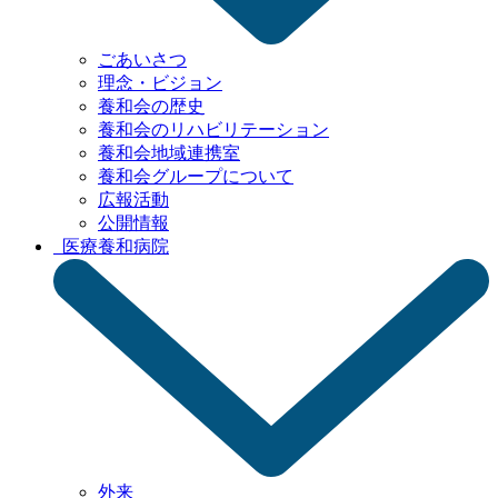
ごあいさつ
理念・ビジョン
養和会の歴史
養和会の
リハビリテーション
養和会地域連携室
養和会グループ
について
広報活動
公開情報
医療
養和病院
外来