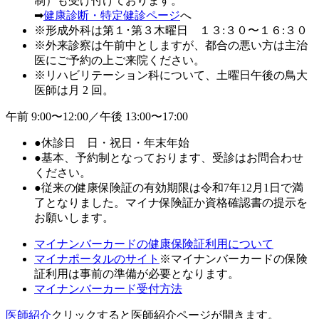
制）も受け付けております。
➡
健康診断・特定健診ページ
へ
※形成外科は第１･第３木曜日 １３:３０〜１６:３０
※外来診察は午前中としますが、都合の悪い方は主治
医にご予約の上ご来院ください。
※リハビリテーション科について、土曜日午後の鳥大
医師は月 2 回。
午前 9:00〜12:00／午後 13:00〜17:00
●休診日 日・祝日・年末年始
●基本、予約制となっております、受診はお問合わせ
ください。
●従来の健康保険証の有効期限は令和7年12月1日で満
了となりました。マイナ保険証か資格確認書の提示を
お願いします。
マイナンバーカードの健康保険証利用について
マイナポータルのサイト
※マイナンバーカードの保険
証利用は事前の準備が必要となります。
マイナンバーカード受付方法
医師紹介
クリックすると医師紹介ページが開きます。