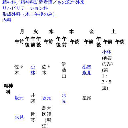
精神科
／
精神科訪問看護
／
もの忘れ外来
リハビリテーション科
形成外科（木：午後のみ）
内科
月
火
水
木
金
土
午
午
午
午
午
午
午前
午前
午後
午前
午前
午後
後
前
後
後
前
後
小林
(再診
伊
のみ)
佐々
小
佐々
小林
藤
(第
木
林
木
永見
由
1・
3・5
精神
週)
科
井
永
坂元
坂元
星尾
関
見
鳥大
近
医師
永見
藤
（堀
江）