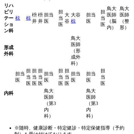
リハ
鳥大
鳥大
ビリ
担
担
枡
枡
担当
大
大谷
担当
医師
医師
テー
椋
椋
当
当
井
井
医
谷
椋
医
（脳
（整
ショ
医
医
内）
形）
ン科
鳥大
医師
形成
（形
外科
成外
科）
担
担
担
担
担
担
担当
担当
担当
担当
当
当
当
当
当
当
医
医
医
医
医
医
医
医
医
医
鳥大
鳥大
内科
医師
医師
（第3
（第3
内
内
科）
科）
※随時、健康診断・特定健診・特定保健指導（予約