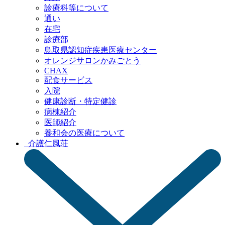
診療科等について
通い
在宅
診療部
鳥取県認知症疾患
医療センター
オレンジサロン
かみごとう
CHAX
配食サービス
入院
健康診断・特定健診
病棟紹介
医師紹介
養和会の医療について
介護
仁風荘