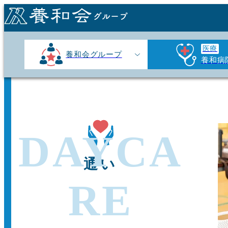
医療
養和会グループ
養和病
DAYCA
通い
RE