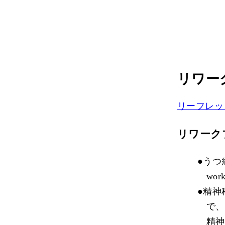
リワー
リーフレッ
リワーク
●うつ
wo
●精神
で、
精神