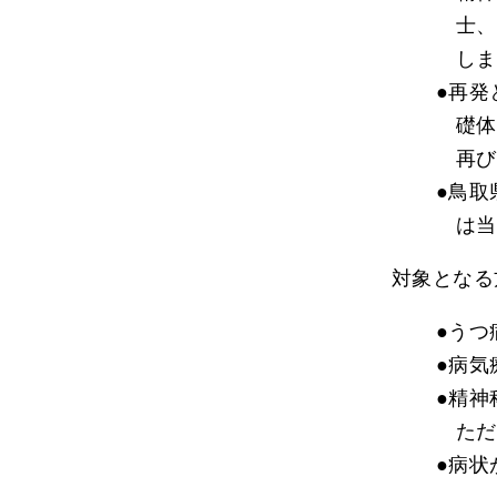
士、
しま
●再発
礎体
再び
●鳥取
は当
対象となる
●うつ
●病気
●精神
ただ
●病状