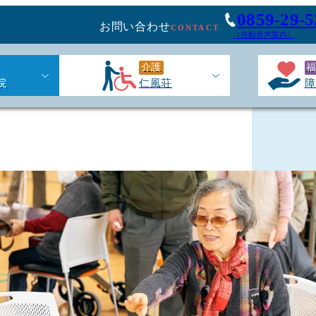
0859-29-5
お問い合わせ
CONTACT
（自動音声案内）
介護
院
仁風荘
障