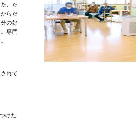
また、た
「からだ
自分の好
す。専門
す。
院されて
つけた