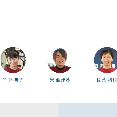
！
竹中 典子
景 亜津沙
稲葉 将