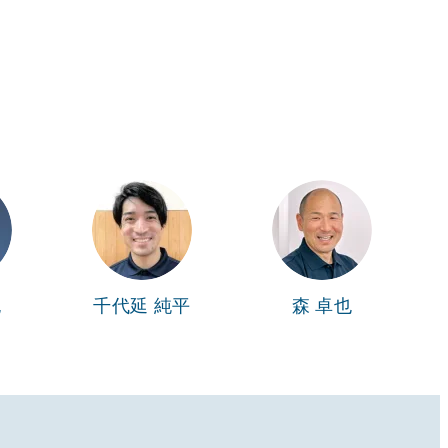
也
千代延 純平
森 卓也