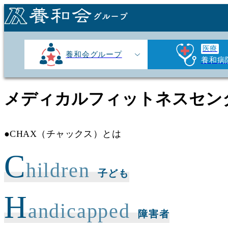
医療
養和会グループ
養和病
メディカルフィットネス
セン
●CHAX（チャックス）とは
C
hildren
子ども
H
andicapped
障害者