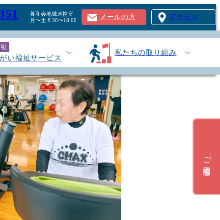
351
養和会地域連携室
メールの方
アクセス
月〜土 8:30〜18:00
福祉
私たちの取り組み
がい福祉サービス
ご相談窓口