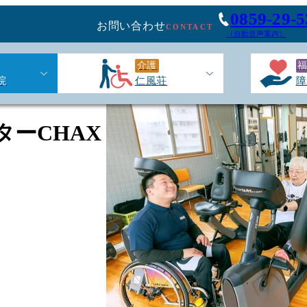
0859-29-5
お問い合わせ
CONTACT
（自動音声案内）
介護
院
仁風荘
障
ターCHAX
CHAX