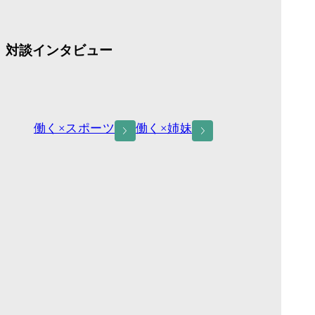
対談インタビュー
働く×スポーツ
働く×姉妹
数字で知る養和会
令和7年度
男女比