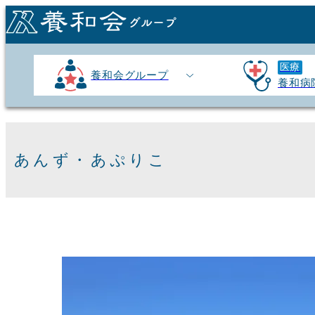
医療
養和会グループ
養和病
あんず・あぷりこ