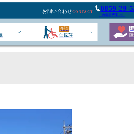
0859-29-5
お問い合わせ
CONTACT
（自動音声案内）
介護
院
仁風荘
障