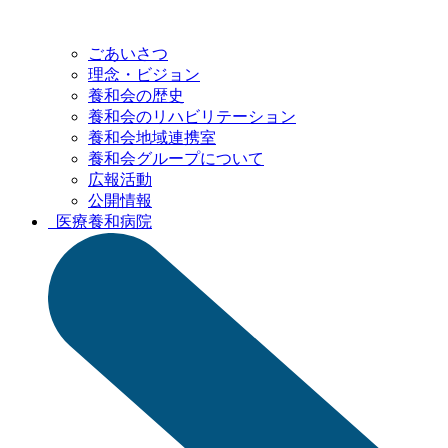
ごあいさつ
理念・ビジョン
養和会の歴史
養和会の
リハビリテーション
養和会地域連携室
養和会グループ
について
広報活動
公開情報
医療
養和病院