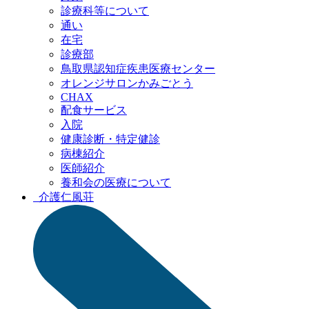
診療科等について
通い
在宅
診療部
鳥取県認知症疾患
医療センター
オレンジサロン
かみごとう
CHAX
配食サービス
入院
健康診断・特定健診
病棟紹介
医師紹介
養和会の医療について
介護
仁風荘