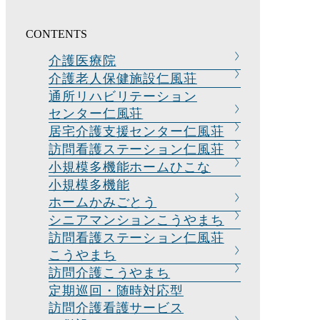
CONTENTS
介護医療院
介護老人保健
施設仁風荘
通所リハビリテーション
センター仁風荘
居宅介護支援
センター仁風荘
訪問看護ステー
ション
仁風荘
小規模多機能
ホームひこな
小規模多機能
ホームかみごとう
シニアマンション
こうやまち
訪問看護ステーション
仁風荘
こうやまち
訪問介護
こうやまち
定期巡回・随時対応型
訪問介護看護
サービス