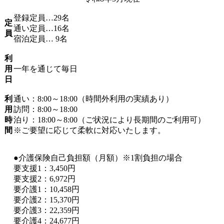
登録定員…29名
定
通い定員…16名
員
宿泊定員… 9名
利
用
一年を通じて毎日
日
利
通い：8:00～18:00（時間外利用の実績あり）
用
訪問：8:00～18:00
時
泊り：18:00～8:00（ご状況により長期間のご利用可）
間
※ご要望に応じて柔軟に対応いたします。
●
介護保険自己負担額（月額）※1割負担の場合
要支援1：3,450円
要支援2：6,972円
要介護1：10,458円
要介護2：15,370円
要介護3：22,359円
要介護4：24,677円