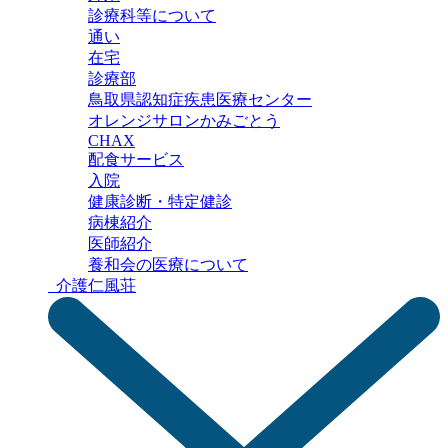
診療科等について
通い
在宅
診療部
鳥取県認知症疾患
医療センター
オレンジサロン
かみごとう
CHAX
配食サービス
入院
健康診断・特定健診
病棟紹介
医師紹介
養和会の医療について
介護
仁風荘