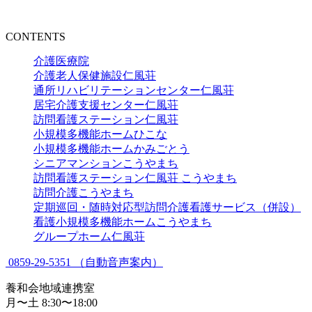
CONTENTS
介護医療院
介護老人保健
施設仁風荘
通所リハビリテーション
センター仁風荘
居宅介護支援
センター仁風荘
訪問看護ステー
ション
仁風荘
小規模多機能
ホームひこな
小規模多機能
ホームかみごとう
シニアマンション
こうやまち
訪問看護ステーション
仁風荘 こうやまち
訪問介護
こうやまち
定期巡回・随時対応型
訪問介護看護
サービス（併設）
看護小規模多機能
ホームこうやまち
グループホーム
仁風荘
0859-29-5351
（自動音声案内）
養和会地域連携室
月〜土 8:30〜18:00