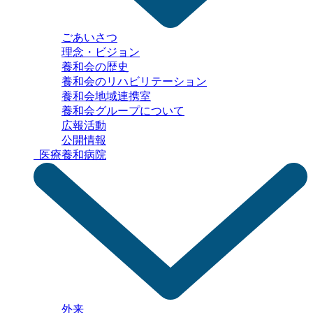
ごあいさつ
理念・ビジョン
養和会の歴史
養和会の
リハビリテーション
養和会地域連携室
養和会グループ
について
広報活動
公開情報
医療
養和病院
外来