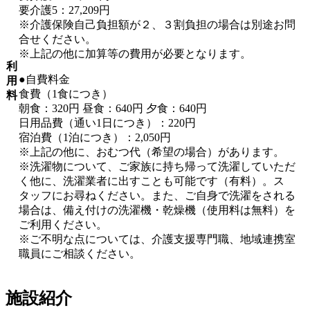
要介護5：27,209円
※介護保険自己負担額が２、３割負担の場合は別途お問
合せください。
※上記の他に加算等の費用が必要となります。
利
●
自費料金
用
食費（1食につき）
料
朝食：320円 昼食：640円 夕食：640円
日用品費（通い1日につき）：220円
宿泊費（1泊につき）：2,050円
※上記の他に、おむつ代（希望の場合）があります。
※洗濯物について、ご家族に持ち帰って洗濯していただ
く他に、洗濯業者に出すことも可能です（有料）。ス
タッフにお尋ねください。また、ご自身で洗濯をされる
場合は、備え付けの洗濯機・乾燥機（使用料は無料）を
ご利用ください。
※ご不明な点については、介護支援専門職、地域連携室
職員にご相談ください。
施設紹介