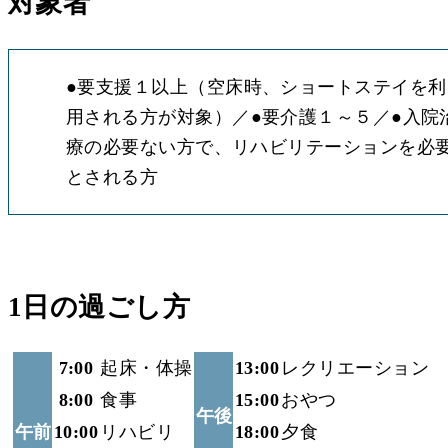
対象者
●
要支援１以上（空床時、ショートステイを利
用される方が対象）
●
要介護１～５
●
入院
療の必要ない方で、リハビリテーションを必
とされる方
1日の過ごし方
7:00
起床・体操
13:00
レクリエーション
8:00
食事
15:00
おやつ
午後
午前
10:00
リハビリ
18:00
夕食