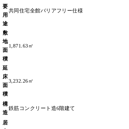
要
共同住宅全館バリアフリー仕様
用
途
敷
地
1,871.63㎡
面
積
延
床
3,232.26㎡
面
積
構
鉄筋コンクリート造6階建て
造
居