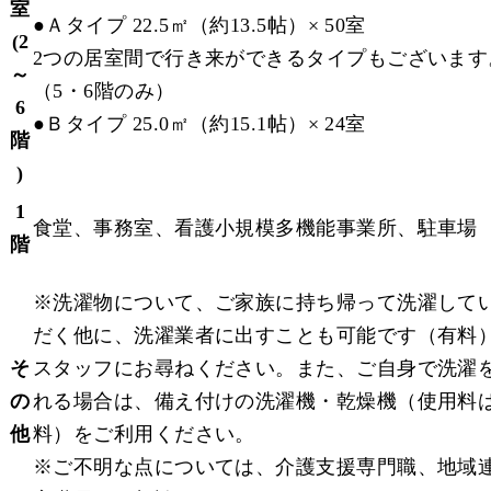
室
●
Ａタイプ 22.5㎡（約13.5帖）× 50室
(2
2つの居室間で行き来ができるタイプもございます
～
（5・6階のみ）
6
●
Ｂタイプ 25.0㎡（約15.1帖）× 24室
階
)
1
食堂、事務室、看護小規模多機能事業所、駐車場
階
※洗濯物について、ご家族に持ち帰って洗濯して
だく他に、洗濯業者に出すことも可能です（有料
そ
スタッフにお尋ねください。また、ご自身で洗濯
の
れる場合は、備え付けの洗濯機・乾燥機（使用料
他
料）をご利用ください。
※ご不明な点については、介護支援専門職、地域