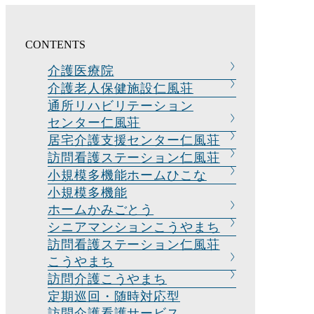
CONTENTS
介護医療院
介護老人保健
施設仁風荘
通所リハビリテーション
センター仁風荘
居宅介護支援
センター仁風荘
訪問看護ステー
ション
仁風荘
小規模多機能
ホームひこな
小規模多機能
ホームかみごとう
シニアマンション
こうやまち
訪問看護ステーション
仁風荘
こうやまち
訪問介護
こうやまち
定期巡回・随時対応型
訪問介護看護
サービス