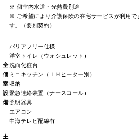
※ 個室内水道・光熱費別途
※ ご希望により介護保険の在宅サービスが利用で
す。（要別契約）
バリアフリー仕様
洋室トイレ（ウォシュレット）
全
洗面化粧台
個
ミニキッチン（ＩＨヒーター別）
室
収納
設
緊急連絡装置（ナースコール）
備
照明器具
エアコン
中海テレビ配線有
主